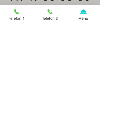
76
Tlf 2: 56 39 83
Telefon 1
Telefon 2
Menu
77
Vordingborgvej 426, 4690
Haslev