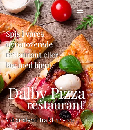
- SIDEN 2007 -
Spis i vores
nyrenoverede
restaurant eller
tag med hjem
Dalby Pizza
restaurant
Vi har åbent fra kl. 12 - 21.