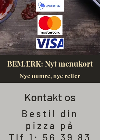
BEMÆRK: Nyt menukort
Nye numre, nye retter
Kontakt os
Bestil din
pizza på
Tlf 1: 56 39 83