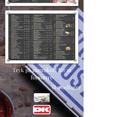
Tryk på
menukort
for at
forstørre
Vi modtager